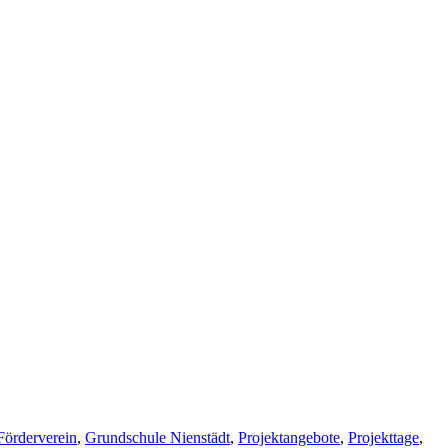
Förderverein
,
Grundschule Nienstädt
,
Projektangebote
,
Projekttage
,