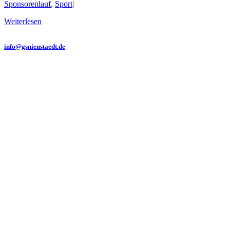
Sponsorenlauf
,
Sport
|
Weiterlesen
GRUNDSCHULE NIENSTÄDT
Bahnhofstraße 1 • 31688 Nienstädt
info@gsnienstaedt.de