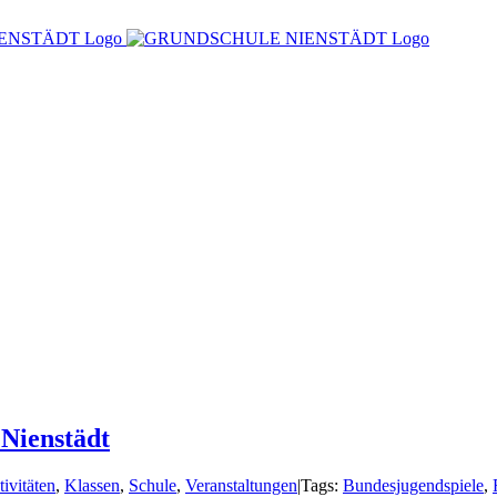
Nienstädt
ivitäten
,
Klassen
,
Schule
,
Veranstaltungen
|
Tags:
Bundesjugendspiele
,