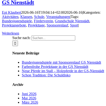
GS Nienstädt
Epi Klaubert
2026-06-16T19:04:14+02:00
2026-06-16
|
Kategorien:
Aktivitäten
,
Klassen
,
Schule
,
Veranstaltungen
|
Tags:
Bundesjugendspiele
,
Förderverein
,
Grundschule Nienstädt
,
Projektangebote
,
Projekttage
,
Sponsorenlauf
,
Sport
|
Weiterlesen
Suche nach:
Neueste Beiträge
Bundesjugendspiele mit Sponsorenlauf GS Nienstädt
Farbenfrohe Projekttage in der GS Nienstädt
Neue Pferde im Stall – Holzpferde in der GS-Nienstädt
Schon Tradition: Die Schuldisko
Archiv
Juni 2026
Mai 2026
März 2026