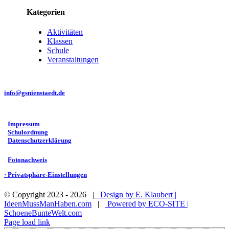
Kategorien
Aktivitäten
Klassen
Schule
Veranstaltungen
GRUNDSCHULE NIENSTÄDT
Bahnhofstraße 1 • 31688 Nienstädt
info@gsnienstaedt.de
·
Impressum
·
Schulordnung
·
Datenschutzerklärung
·
Fotonachweis
· Privatsphäre-Einstellungen
© Copyright 2023 -
2026 |
Design by E. Klaubert |
IdeenMussManHaben.com
|
Powered by ECO-SITE |
SchoeneBunteWelt.com
Page load link