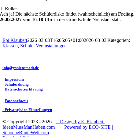
T. Rolke
Ach ja! Die nächste Schülerdisko findet (wahrscheinlich) am
Freitag,
26.02.2027 von 16-18 Uhr
in der Grundschule Nienstädt statt.
Epi Klaubert
2026-03-03T16:05:05+01:00
2026-03-03
|
Kategorien:
Klassen
,
Schule
,
Veranstaltungen
|
GRUNDSCHULE NIENSTÄDT
Bahnhofstraße 1 • 31688 Nienstädt
info@gsnienstaedt.de
·
Impressum
·
Schulordnung
·
Datenschutzerklärung
·
Fotonachweis
· Privatsphäre-Einstellungen
© Copyright 2023 -
2026 |
Design by E. Klaubert |
IdeenMussManHaben.com
|
Powered by ECO-SITE |
SchoeneBunteWelt.com